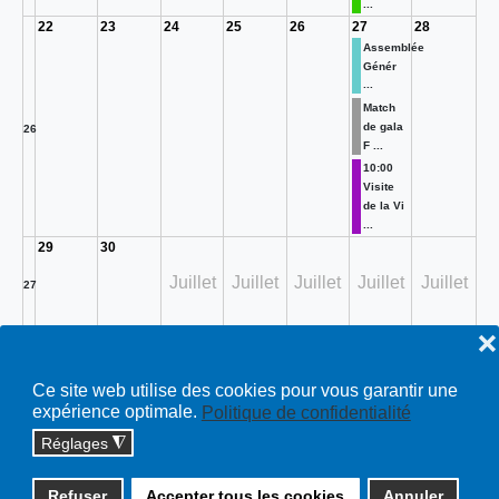
...
22
23
24
25
26
27
28
Assemblée
Génér
...
Match
de gala
26
F ...
10:00
Visite
de la Vi
...
29
30
Juillet
Juillet
Juillet
Juillet
Juillet
27
❌
Toutes…
Ce site web utilise des cookies pour vous garantir une
expérience optimale.
Politique de confidentialité
Réglages
◮
Copyright © 2026 cossonay.ch - tous droits réservés | site :
Refuser
Accepter tous les cookies
Annuler