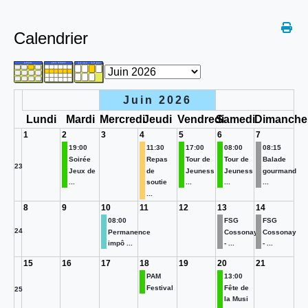
Calendrier
Juin 2026
Lundi
Mardi
Mercredi
Jeudi
Vendredi
Samedi
Dimanche
1
2
3
4
5
6
7
19:00
11:30
17:00
08:00
08:15
Soirée
Repas
Tour de
Tour de
Balade
23
Jeux de
de
Jeuness
Jeuness
gourmand
...
soutie
...
...
...
...
8
9
10
11
12
13
14
08:00
FSG
FSG
24
Permanence
Cossonay
Cossonay
impô ...
- ...
- ...
15
16
17
18
19
20
21
PAM
13:00
Festival
Fête de
25
la Musi