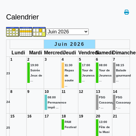
Calendrier
Juin 2026
Lundi
Mardi
Mercredi
Jeudi
Vendredi
Samedi
Dimanche
1
2
3
4
5
6
7
19:00
11:30
17:00
08:00
08:15
Soirée
Repas
Tour de
Tour de
Balade
23
Jeux de
de
Jeuness
Jeuness
gourmand
...
soutie
...
...
...
...
8
9
10
11
12
13
14
08:00
FSG
FSG
24
Permanence
Cossonay
Cossonay
impô ...
- ...
- ...
15
16
17
18
19
20
21
PAM
13:00
Festival
Fête de
25
la Musi