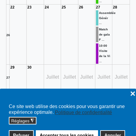
...
22
23
24
25
26
27
28
Assemblée
Génér
...
Match
de gala
26
F ...
10:00
Visite
de la Vi
...
29
30
Juillet
Juillet
Juillet
Juillet
Juillet
27
❌
Toutes…
Ce site web utilise des cookies pour vous garantir une
expérience optimale.
Politique de confidentialité
Réglages
◮
Copyright © 2026 cossonay.ch - tous droits réservés | site :
Refuser
Accepter tous les cookies
Annuler