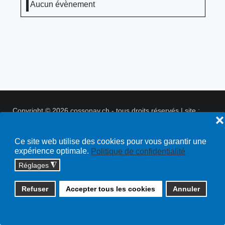
Aucun évènement
Copyright © 2026 cossonay.ch - tous droits réservés | site :
❌
solutions informatiques
Plan du site
Ce site web utilise des cookies pour vous garantir une
expérience optimale.
Politique de confidentialité
Réglages
◮
Refuser
Accepter tous les cookies
Annuler