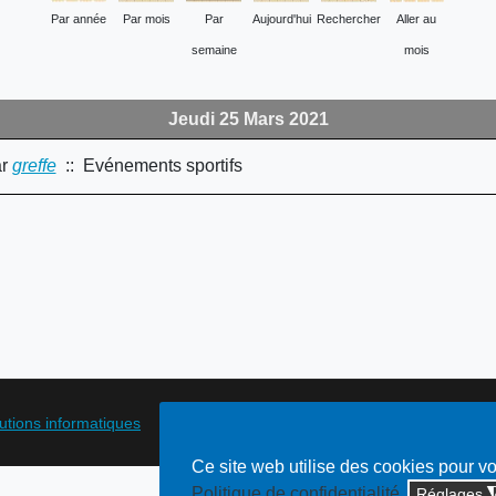
Par année
Par mois
Par
Aujourd'hui
Rechercher
Aller au
semaine
mois
Jeudi 25 Mars 2021
r
greffe
:: Evénements sportifs
lutions informatiques
Ce site web utilise des cookies pour v
Politique de confidentialité
Réglages