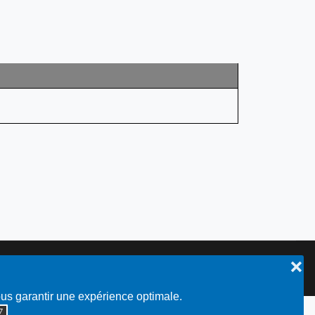
❌
Plan du site
ous garantir une expérience optimale.
◮