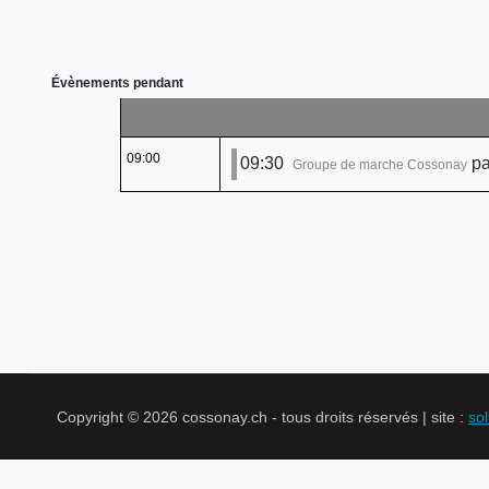
Évènements pendant
09:00
09:30
pa
Groupe de marche Cossonay
Copyright © 2026 cossonay.ch - tous droits réservés | site :
so