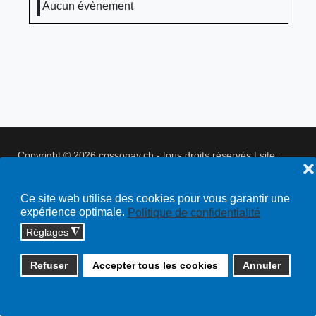
Aucun évènement
Copyright © 2026 cossonay.ch - tous droits réservés | site :
❌
solutions informatiques
Plan du site
Ce site web utilise des cookies pour vous garantir une
expérience optimale.
Politique de confidentialité
Réglages
◮
Refuser
Accepter tous les cookies
Annuler