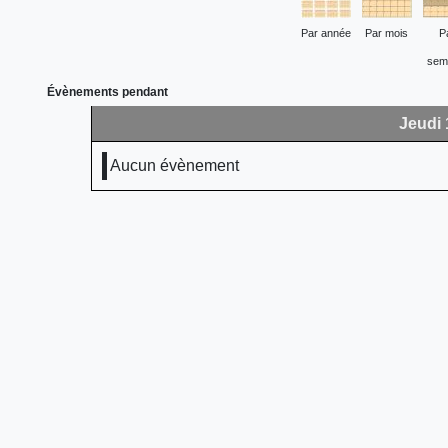
Par année
Par mois
P
sem
Évènements pendant
Jeudi 
Aucun évènement