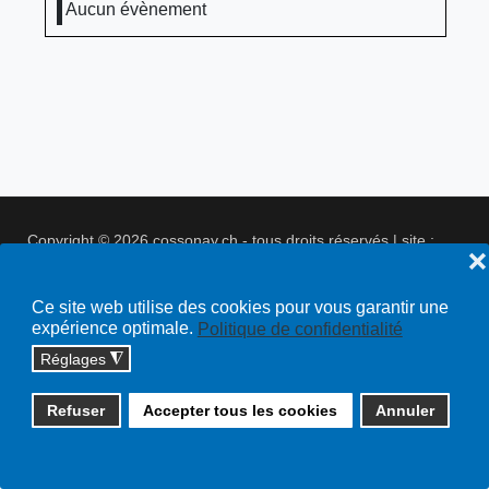
Aucun évènement
Copyright © 2026 cossonay.ch - tous droits réservés | site :
❌
solutions informatiques
Plan du site
Ce site web utilise des cookies pour vous garantir une
expérience optimale.
Politique de confidentialité
Réglages
◮
Refuser
Accepter tous les cookies
Annuler