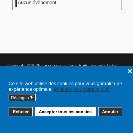
Aucun évènement
Copyright © 2026 cossonay.ch - tous droits réservés | site :
❌
solutions informatiques
Plan du site
Ce site web utilise des cookies pour vous garantir une
expérience optimale.
Politique de confidentialité
Réglages
◮
Refuser
Accepter tous les cookies
Annuler