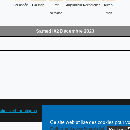
Par année
Par mois
Par
Aujourd'hui
Rechercher
Aller au
semaine
mois
Samedi 02 Décembre 2023
lutions informatiques
Ce site web utilise des cookies pour v
Politique de confidentialité
Réglages