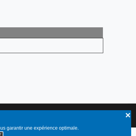
❌
Plan du site
ous garantir une expérience optimale.
◮