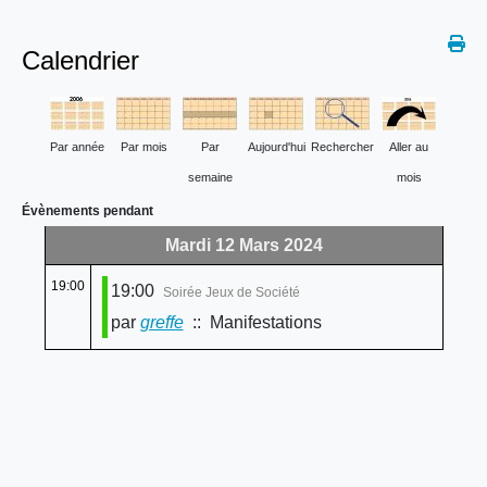
Calendrier
Par année
Par mois
Par
Aujourd'hui
Rechercher
Aller au
semaine
mois
Évènements pendant
Mardi 12 Mars 2024
19:00
19:00
Soirée Jeux de Société
par
greffe
:: Manifestations