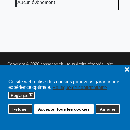
Aucun évènement
Copyright © 2026 cossonay.ch - tous droits réservés | site :
❌
solutions informatiques
Plan du site
Ce site web utilise des cookies pour vous garantir une
expérience optimale.
Politique de confidentialité
Réglages
◮
Refuser
Accepter tous les cookies
Annuler