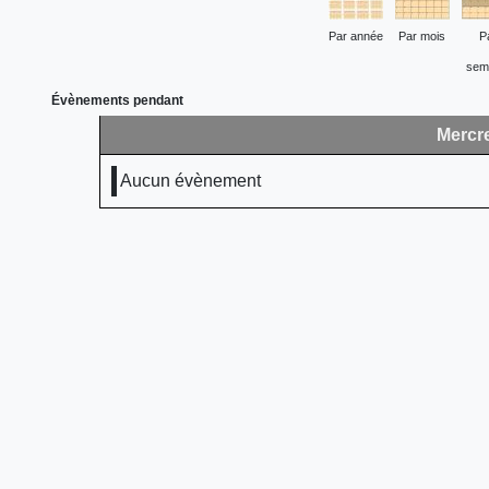
Par année
Par mois
P
sem
Évènements pendant
Mercre
Aucun évènement