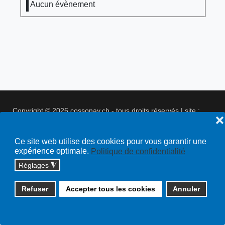
Aucun évènement
Copyright © 2026 cossonay.ch - tous droits réservés | site :
❌
solutions informatiques
Plan du site
Ce site web utilise des cookies pour vous garantir une
expérience optimale.
Politique de confidentialité
Réglages
◮
Refuser
Accepter tous les cookies
Annuler