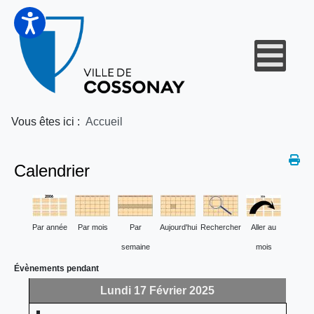
Vous êtes ici :
Accueil
Calendrier
Par année
Par mois
Par
Aujourd'hui
Rechercher
Aller au
semaine
mois
Évènements pendant
Lundi 17 Février 2025