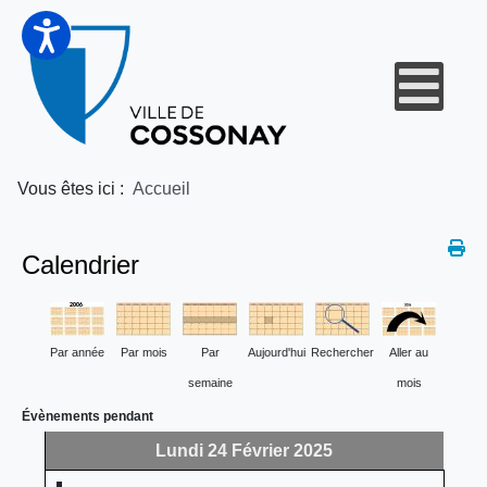
Vous êtes ici :
Accueil
Calendrier
Par année
Par mois
Par
Aujourd'hui
Rechercher
Aller au
semaine
mois
Évènements pendant
Lundi 24 Février 2025