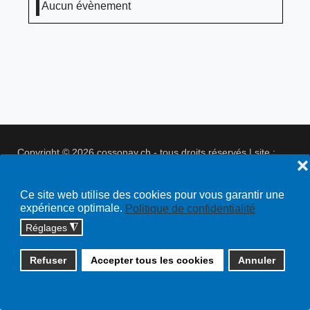
Aucun évènement
Copyright © 2026 cossonay.ch - tous droits réservés | site :
❌
solutions informatiques
Plan du site
Ce site web utilise des cookies pour vous garantir une
expérience optimale.
Politique de confidentialité
Réglages
◮
Refuser
Accepter tous les cookies
Annuler