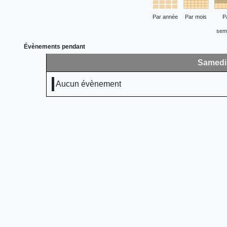
Par année
Par mois
P
sem
Évènements pendant
Samedi 
Aucun évènement