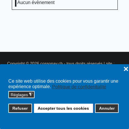
Aucun évènement
Copyright © 2026 cossonay.ch - tous droits réservés | site :
❌
solutions informatiques
Plan du site
Ce site web utilise des cookies pour vous garantir une
expérience optimale.
Politique de confidentialité
Réglages
◮
Refuser
Accepter tous les cookies
Annuler