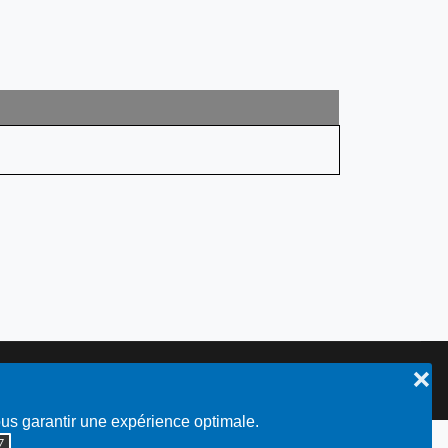
❌
Plan du site
ous garantir une expérience optimale.
◮