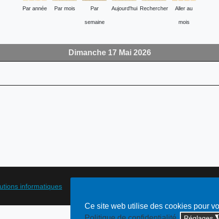
Par année
Par mois
Par
Aujourd'hui
Rechercher
Aller au
semaine
mois
Dimanche 17 Mai 2026
lutions informatiques
Ce site web utilise des cookies pour v
Politique de confidentialité
Réglages