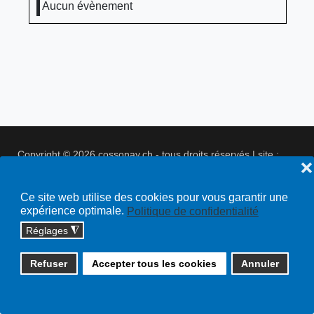
Aucun évènement
Copyright © 2026 cossonay.ch - tous droits réservés | site :
❌
solutions informatiques
Plan du site
Ce site web utilise des cookies pour vous garantir une
expérience optimale.
Politique de confidentialité
Réglages
◮
Refuser
Accepter tous les cookies
Annuler