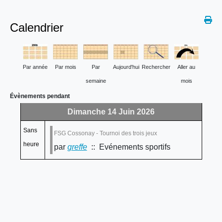
Calendrier
Par année
Par mois
Par
Aujourd'hui
Rechercher
Aller au
semaine
mois
Évènements pendant
Dimanche 14 Juin 2026
Sans
FSG Cossonay - Tournoi des trois jeux
heure
par
greffe
:: Evénements sportifs