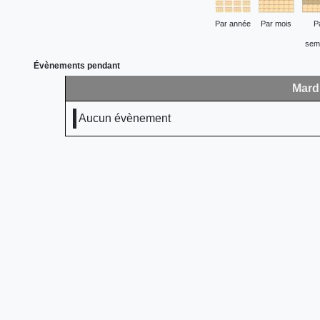
Par année
Par mois
P
sem
Évènements pendant
Mardi
Aucun évènement