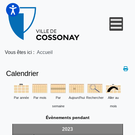
Vous êtes ici :
Accueil
Calendrier
Par année
Par mois
Par
Aujourd'hui
Rechercher
Aller au
semaine
mois
Évènements pendant
2023