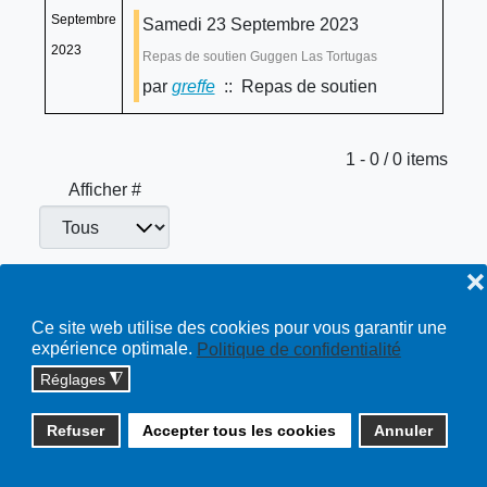
Septembre
Samedi 23 Septembre 2023
2023
Repas de soutien Guggen Las Tortugas
par
greffe
:: Repas de soutien
Limite de la pagination
1 - 0 / 0 items
Afficher #
❌
Repas de soutien
Toutes…
Ce site web utilise des cookies pour vous garantir une
expérience optimale.
Politique de confidentialité
Réglages
◮
Copyright © 2026 cossonay.ch - tous droits réservés | site :
Refuser
Accepter tous les cookies
Annuler
solutions informatiques
Plan du site