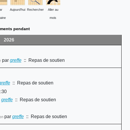
ar
Aujourd'hui
Rechercher
Aller au
aine
mois
ments pendant
2026
par
greffe
:: Repas de soutien
y
greffe
:: Repas de soutien
:30
greffe
:: Repas de soutien
par
greffe
:: Repas de soutien
ien