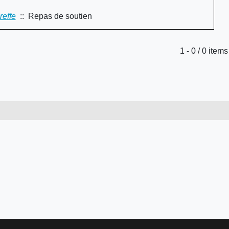
reffe
:: Repas de soutien
Limite de la pagination
1 - 0 / 0 items