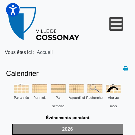
Vous êtes ici :
Accueil
Calendrier
Par année
Par mois
Par
Aujourd'hui
Rechercher
Aller au
semaine
mois
Évènements pendant
2026