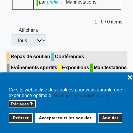
par
greffe
:: Manifestations
Limite de la pagination
1 - 0 / 0 items
Afficher #
Repas de soutien
Conférences
Evénements sportifs
Expositions
Manifestations
❌
Concerts & théâtre
Visite guidée
Toutes…
Ce site web utilise des cookies pour vous garantir une
expérience optimale.
Politique de confidentialité
Réglages
◮
Copyright © 2026 cossonay.ch - tous droits réservés | site :
Refuser
Accepter tous les cookies
Annuler
solutions informatiques
Plan du site