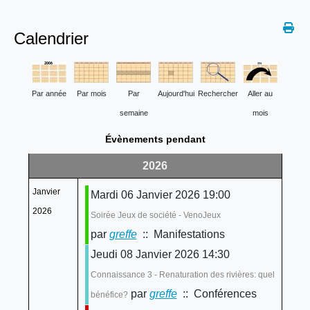
Calendrier
Par année
Par mois
Par
Aujourd'hui
Rechercher
Aller au
semaine
mois
Évènements pendant
2026
Janvier
Mardi 06 Janvier 2026 19:00
2026
Soirée Jeux de société - VenoJeux
par
greffe
:: Manifestations
Jeudi 08 Janvier 2026 14:30
Connaissance 3 - Renaturation des rivières: quel
par
greffe
:: Conférences
bénéfice?