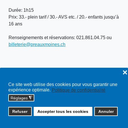
Durée: 1h15
Prix: 33.- plein tarif / 30.- AVS etc. / 20.- enfants jusqu’à
16 ans
Renseignements et réservations: 021.861.04.75 ou
billeterie@preauxmoines.ch
❌
Lieu
Théâtre du Pré aux Moines Cossonay
Ce site web utilise des cookies pour vous garantir une
expérience optimale.
Politique de confidentialité
Réglages
◮
Copyright © 2026 cossonay.ch - tous droits réservés | site :
Refuser
Accepter tous les cookies
Annuler
solutions informatiques
Plan du site