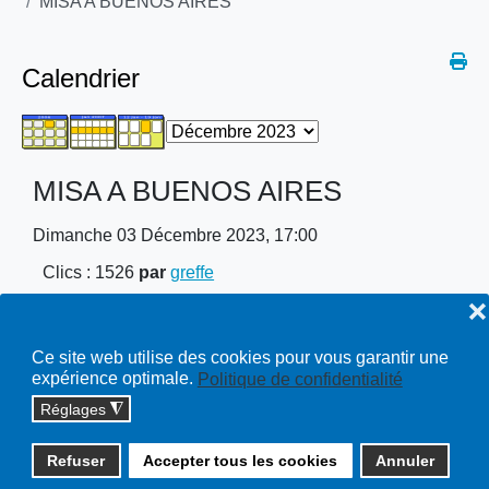
MISA A BUENOS AIRES
Calendrier
MISA A BUENOS AIRES
Dimanche 03 Décembre 2023, 17:00
Clics
: 1526
par
greffe
❌
Lieu
Théâtre du Pré aux Moines Cossonay
Ce site web utilise des cookies pour vous garantir une
expérience optimale.
Politique de confidentialité
Réglages
◮
Copyright © 2026 cossonay.ch - tous droits réservés | site :
Refuser
Accepter tous les cookies
Annuler
solutions informatiques