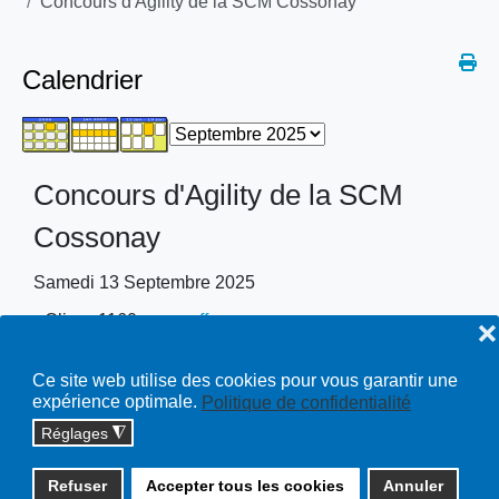
Concours d'Agility de la SCM Cossonay
Calendrier
Concours d'Agility de la SCM
Cossonay
Samedi 13 Septembre 2025
Clics
: 1160
par
greffe
❌
Ce site web utilise des cookies pour vous garantir une
expérience optimale.
Politique de confidentialité
Réglages
◮
Copyright © 2026 cossonay.ch - tous droits réservés | site :
Refuser
Accepter tous les cookies
Annuler