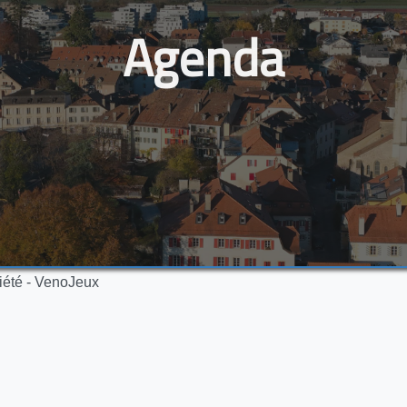
Agenda
iété - VenoJeux