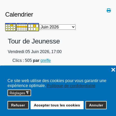
Calendrier
Tour de Jeunesse
Vendredi 05 Juin 2026, 17:00
Clics
: 505
par
greffe
❌
Lieu
Zone en Marche
Ce site web utilise des cookies pour vous garantir une
expérience optimale.
Politique de confidentialité
Réglages
◮
Copyright © 2026 cossonay.ch - tous droits réservés | site :
Refuser
Accepter tous les cookies
Annuler
solutions informatiques
Plan du site