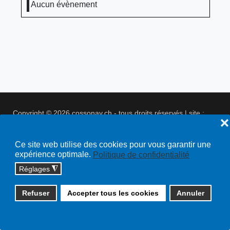
Aucun évènement
Copyright © 2026 cossonay.ch - tous droits réservés | site :
❌
solutions informatiques
Plan du site
Ce site web utilise des cookies pour vous garantir une
expérience optimale.
Politique de confidentialité
Réglages
◮
Refuser
Accepter tous les cookies
Annuler