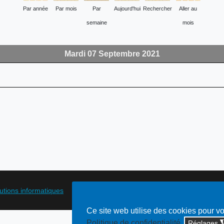
Par année
Par mois
Par
Aujourd'hui
Rechercher
Aller au
semaine
mois
Mardi 07 Septembre 2021
lutions informatiques
Ce site web utilise des cookies pour v
Politique de confidentialité
Réglages