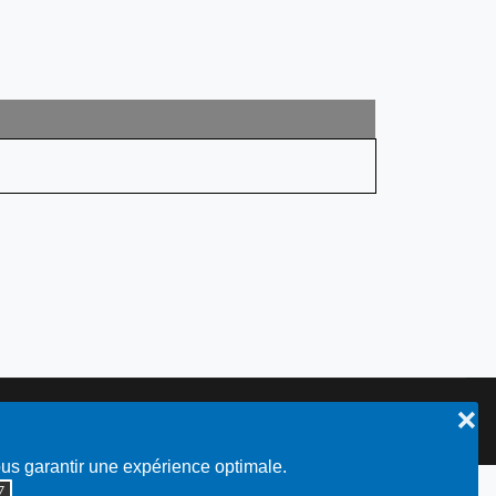
❌
Plan du site
ous garantir une expérience optimale.
◮