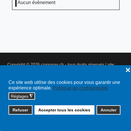
Aucun évènement
Copyright © 2026 cossonay.ch - tous droits réservés | site :
❌
solutions informatiques
Plan du site
Ce site web utilise des cookies pour vous garantir une
expérience optimale.
Politique de confidentialité
Réglages
◮
Refuser
Accepter tous les cookies
Annuler