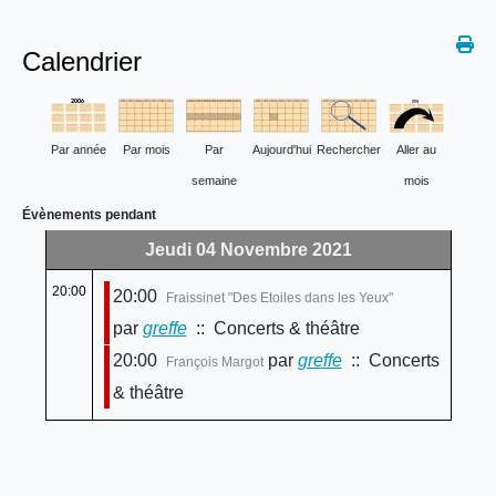
Calendrier
Par année
Par mois
Par
Aujourd'hui
Rechercher
Aller au
semaine
mois
Évènements pendant
Jeudi 04 Novembre 2021
20:00
20:00
Fraissinet "Des Etoiles dans les Yeux"
par
greffe
:: Concerts & théâtre
20:00
par
greffe
:: Concerts
François Margot
& théâtre