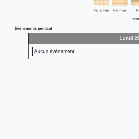
Par année
Par mois
P
sem
Évènements pendant
Lundi 2
Aucun évènement