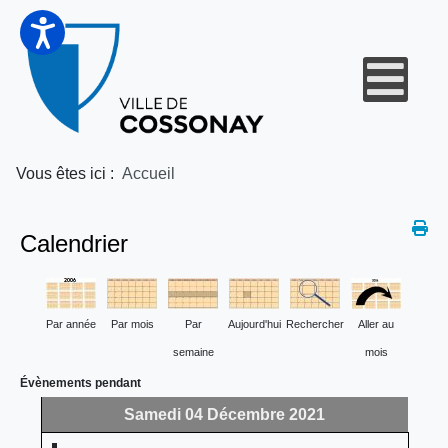
Vous êtes ici :
Accueil
Calendrier
Par année
Par mois
Par
Aujourd'hui
Rechercher
Aller au
semaine
mois
Évènements pendant
Samedi 04 Décembre 2021