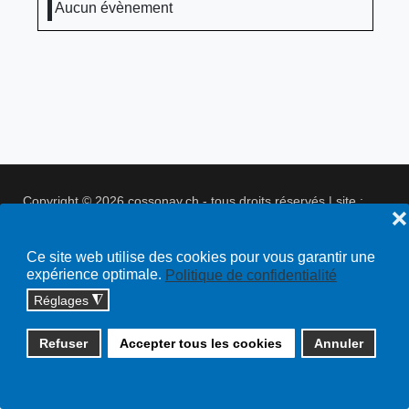
Aucun évènement
Copyright © 2026 cossonay.ch - tous droits réservés | site :
❌
solutions informatiques
Plan du site
Ce site web utilise des cookies pour vous garantir une
expérience optimale.
Politique de confidentialité
Réglages
◮
Refuser
Accepter tous les cookies
Annuler