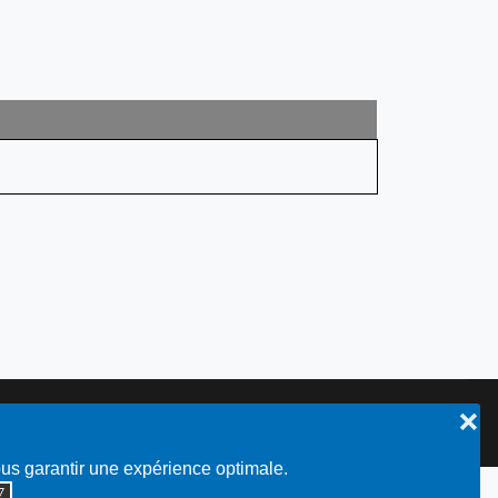
❌
Plan du site
ous garantir une expérience optimale.
◮