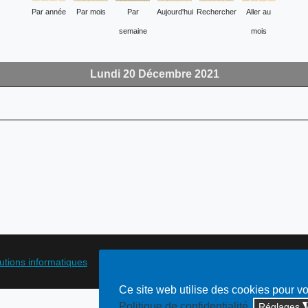
Par année
Par mois
Par
Aujourd'hui
Rechercher
Aller au
semaine
mois
Lundi 20 Décembre 2021
lutions informatiques
Ce site web utilise des cookies pour v
Politique de confidentialité
Réglages