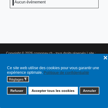
Aucun évènement
Copyright © 2026 cossonay.ch - tous droits réservés | site :
❌
solutions informatiques
Plan du site
Ce site web utilise des cookies pour vous garantir une
expérience optimale.
Politique de confidentialité
Réglages
◮
Refuser
Accepter tous les cookies
Annuler