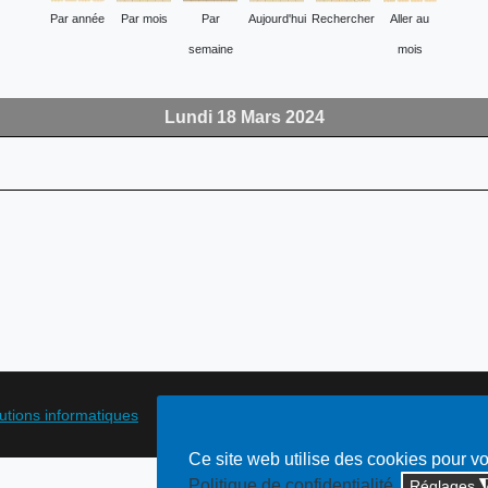
Par année
Par mois
Par
Aujourd'hui
Rechercher
Aller au
semaine
mois
Lundi 18 Mars 2024
lutions informatiques
Ce site web utilise des cookies pour v
Politique de confidentialité
Réglages