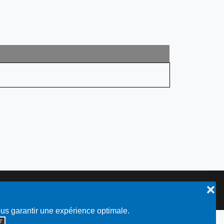
❌
Plan du site
ous garantir une expérience optimale.
◮