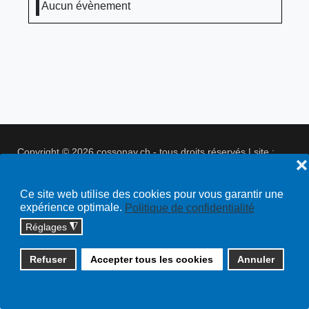
Aucun évènement
Copyright © 2026 cossonay.ch - tous droits réservés | site :
❌
solutions informatiques
Plan du site
Ce site web utilise des cookies pour vous garantir une
expérience optimale.
Politique de confidentialité
Réglages
◮
Refuser
Accepter tous les cookies
Annuler