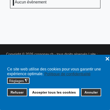
Aucun évènement
Copyright © 2026 cossonay.ch - tous droits réservés | site :
❌
solutions informatiques
Plan du site
Ce site web utilise des cookies pour vous garantir une
expérience optimale.
Politique de confidentialité
Réglages
◮
Refuser
Accepter tous les cookies
Annuler