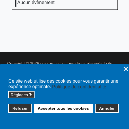
Aucun évènement
Copyright © 2026 cossonay.ch - tous droits réservés | site :
❌
solutions informatiques
Plan du site
Ce site web utilise des cookies pour vous garantir une
expérience optimale.
Politique de confidentialité
Réglages
◮
Refuser
Accepter tous les cookies
Annuler