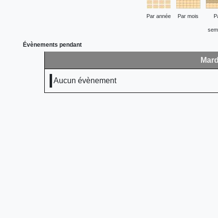
Par année
Par mois
P
sem
Évènements pendant
Mard
Aucun évènement