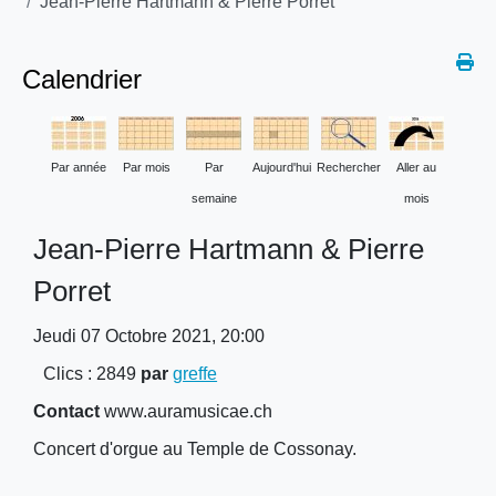
Jean-Pierre Hartmann & Pierre Porret
Calendrier
Par année
Par mois
Par
Aujourd'hui
Rechercher
Aller au
semaine
mois
Jean-Pierre Hartmann & Pierre
Porret
Jeudi 07 Octobre 2021, 20:00
Clics
: 2849
par
greffe
Contact
www.auramusicae.ch
Concert d'orgue au Temple de Cossonay.