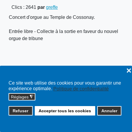
Clics
: 2641
par
greffe
Concert d'orgue au Temple de Cossonay.
Entrée libre - Collecte à la sortie en faveur du nouvel
orgue de tribune
❌
Copyright © 2026 cossonay.ch - tous droits réservés | site :
Ce site web utilise des cookies pour vous garantir une
expérience optimale.
Politique de confidentialité
solutions informatiques
Réglages
◮
Plan du site
Refuser
Accepter tous les cookies
Annuler