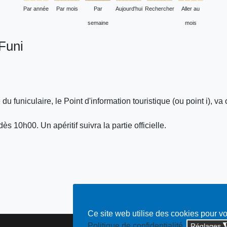
Par année
Par mois
Par
Aujourd'hui
Rechercher
Aller au
semaine
mois
 Funi
e du funiculaire, le Point d'information touristique (ou point i), 
s 10h00. Un apéritif suivra la partie officielle.
Ce site web utilise des cookies pour v
Politique de confidentialité
Réglages