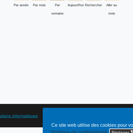
Par année
Par mois
Par
Aujourd'hui
Rechercher
Aller au
semaine
mois
lutions informatiques
Ce site web utilise des cookies pour v
Politique de confidentialité
Réglages