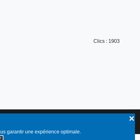
Clics
: 1903
❌
Plan du site
ous garantir une expérience optimale.
◮