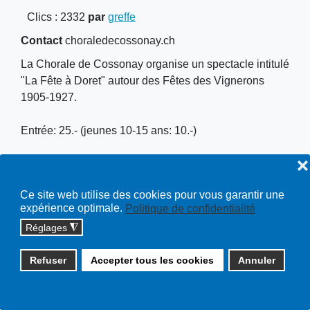
Clics
: 2332
par
greffe
Contact
choraledecossonay.ch
La Chorale de Cossonay organise un spectacle intitulé
"La Fête à Doret" autour des Fêtes des Vignerons
1905-1927.
Entrée: 25.- (jeunes 10-15 ans: 10.-)
❌
Lieu
Théâtre du Pré aux Moines Cossonay
Ce site web utilise des cookies pour vous garantir une
expérience optimale.
Politique de confidentialité
Réglages
◮
Copyright © 2026 cossonay.ch - tous droits réservés | site :
Refuser
Accepter tous les cookies
Annuler
solutions informatiques
Plan du site