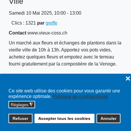
Ville
Samedi 10 Mai 2025, 10:00 - 13:00
Clics
: 1321
par
greffe
Contact
www.vieux-coss.ch
Un marché aux fleurs et échanges de plantons dans la
vieille ville de 10h à 13h. Apportez vos pots vides,
achetez quelques fleurs et empotez avec le terreau
fourni gratuitement par la compostière de la Venoge.
❌
Lieu
Place du Temple
Ce site web utilise des cookies pour vous garantir une
expérience optimale.
Politique de confidentialité
Réglages
◮
Copyright © 2026 cossonay.ch - tous droits réservés | site :
Refuser
Accepter tous les cookies
Annuler
solutions informatiques
Plan du site