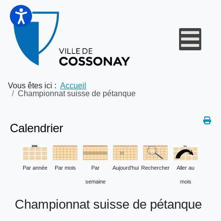
Vous êtes ici :
Accueil
Championnat suisse de pétanque
Calendrier
Par année
Par mois
Par
Aujourd'hui
Rechercher
Aller au
semaine
mois
Championnat suisse de pétanque