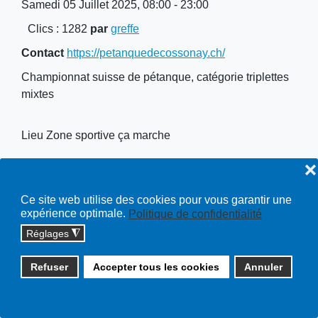
Samedi 05 Juillet 2025, 08:00 - 23:00
Clics
: 1282
par
greffe
Contact
https://petanquedecossonay.ch/
Championnat suisse de pétanque, catégorie triplettes
mixtes
Lieu
Zone sportive ça marche
❌
Ce site web utilise des cookies pour vous garantir une
expérience optimale.
Politique de confidentialité
Copyright © 2026 cossonay.ch - tous droits réservés | site :
Réglages
◮
solutions informatiques
Plan du site
Refuser
Accepter tous les cookies
Annuler