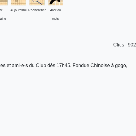
ar
Aujourd'hui
Rechercher
Aller au
aine
mois
Clics
: 902
es et ami-e-s du Club dès 17h45. Fondue Chinoise à gogo,